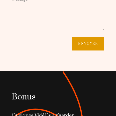
ENVOYER
Bonus
Quelques VidéOs à r’garder…