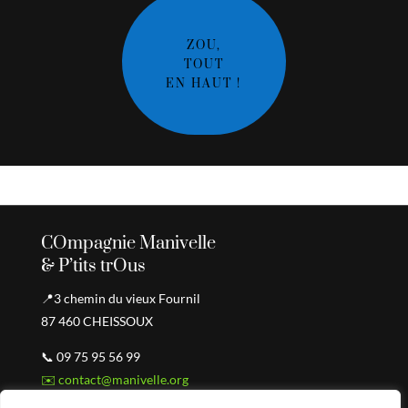
ZOU,
TOUT
EN HAUT !
COmpagnie Manivelle
& P’tits trOus
📍3 chemin du vieux Fournil
87 460 CHEISSOUX
📞 09 75 95 56 99
✉️ contact@manivelle.org