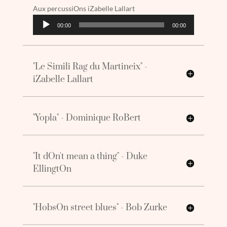
Aux percussiOns iZabelle Lallart
Lecteur
00:00
00:00
audio
"Le Simili Rag du Martineix" -
iZabelle Lallart
"Yopla" - Dominique RoBert
"It dOn't mean a thing" - Duke
EllingtOn
"HobsOn street blues" - Bob Zurke